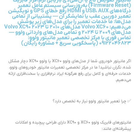
مانیتور تعویض تاچ یا ال‌سی‌دی بازیابی نرم‌افزار فابریک
(Firmware Reset) به‌روزرسانی سیستم عامل تعمیر
درگاه‌های USB، AUX و HDMI رفع خطای GPS و نویگیشن
تعمیر دوربین عقب یا نمایشگر آن — پشتیبانی از تمامی
مدل‌ها: ما خدمات تعمیر را برای مدل‌های زیر پوشش
می‌دهیم: Volvo XC60 مدل‌های 2010 تا 2023 Volvo XC90
مدل‌های 2009 تا 2024 و تمامی مدل‌های وارداتی ولوو —
تماس فوری با مرکز تخصصی تعمیر مانیتور ولوو:
۰۹۱۲۲۰۴۶۸۲۳ (پاسخگویی سریع + مشاوره رایگان)
اگر مانیتور خودروی شما از مدل‌های ولوو XC60 یا ولوو XC90 دچار مشکل
شده، نگران نباشید! ما در مرکز تخصصی تعمیرات مانیتور خودروهای ولوو،
خدمات حرفه‌ای و کامل برای رفع هرگونه ایراد نرم‌افزاری یا سخت‌افزاری ارائه
می‌دهیم.
✅ چرا تعمیر مانیتور ولوو نیاز به تخصص دارد؟
مانیتورهای فابریک ولوو XC60 و XC90 دارای طراحی پیچیده و امکانات
پیشرفته‌ای مانند: