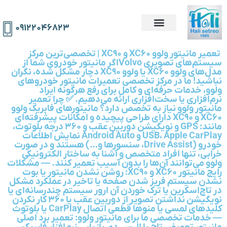
۰۹۱۲۲۰۴۶۸۲۳
️ تعمیر مانیتور ولوو XC60 و XC90 | تخصصی‌ترین مرکز
سیستم‌های تصویری Volvoاگر مانیتور خودروی شما از
مدل‌های ولوو XC60 یا ولوو XC90 دچار مشکل شده، نگران
نباشید! ما در مرکز تخصصی تعمیرات مانیتور خودروهای
ولوو، خدمات حرفه‌ای و کامل برای رفع هرگونه ایراد
نرم‌افزاری یا سخت‌افزاری ارائه می‌دهیم. ✅ چرا تعمیر
مانیتور ولوو نیاز به تخصص دارد؟ مانیتورهای فابریک ولوو
XC60 و XC90 دارای طراحی پیچیده و امکانات پیشرفته‌ای
مانند: GPS و نویگیشن دوربین عقب و ۳۶۰ درجه بلوتوث،
USB، Apple CarPlay و Android Auto نمایش اطلاعات
خودرو (Drive Assist، سنسورها و…) هستند و در صورت
خرابی، تنها افراد متخصص و آشنا به ساختار الکترونیکی
ولوو می‌توانند آن‌ها را بدون آسیب تعمیر کنند. — مشکلات
رایج مانیتور XC60 و XC90: روشن نشدن مانیتور یا بوت
نشدن سیستم فریز شدن صفحه یا تاخیر در عملکرد مشکل
در تاچ‌اسکرین یا ترک خوردن آن ارور سیستم چندرسانه‌ای یا
نویگیشن نداشتن تصویر از دوربین عقب یا ۳۶۰ کار نکردن
کلیدهای لمسی یا منوها قطعی اتصال CarPlay یا بلوتوث
— خدمات تخصصی ما برای مانیتور ولوو: تعمیر برد اصلی