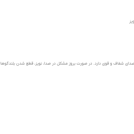
یز
ویوتا RAV4 نقش اصلی در پخش صدای شفاف و قوی دارد. در صورت بروز مشکل در صدا، نویز، قطع شدن