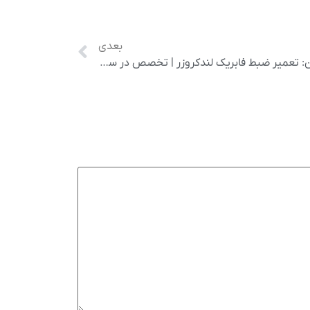
بعدی
✅ تعمیر ضبط تویوتا لندکروزر عنوان: تعمیر ضبط فابریک لندکروزر | تخصص در سیستم صوتی Toyota Land Cruiser