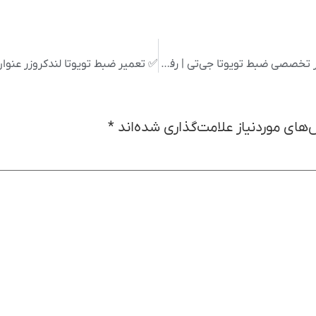
✅ تعمیر ضبط ماشین تویوتا جی‌تی عنوان: تعمیر تخصصی ضبط تویوتا جی‌تی | رفع مشکلات سیستم صوتی Toyota GT
های موردنیاز علامت‌گذاری شده‌اند
*