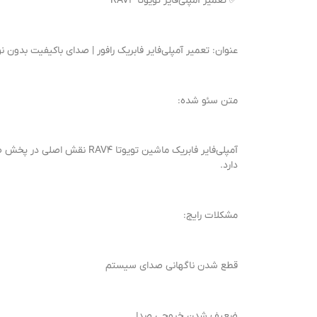
✅ تعمیر آمپلی‌فایر تویوتا RAV4
عنوان: تعمیر آمپلی‌فایر فابریک رافور | صدای باکیفیت بدون نو
متن سئو شده:
آمپلی‌فایر فابریک ماشین ت
دارد.
مشکلات رایج:
قطع شدن ناگهانی صدای سیستم
ضعیف شدن خروجی صدا