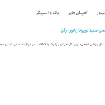
یتور
آمپیلی فایر
باند و اسپیکر
ن: تعمیر تخصصی ضبط تویوتا رافور | رفع