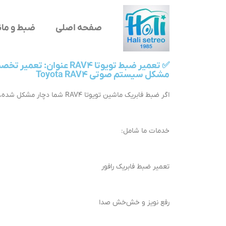
صفحه اصلی
ضبط و مان
✅ تعمیر ضبط تویوتا RAV4 عنوا
مشکل سیستم صوتی Toyota RAV4
اگر ضبط فابریک ماشین تویوتا RAV4 شما دچار مشکل شده، مثل روشن نشدن، نویز، کار نکردن بلوتوث یا USB، ما در مرکز تخصصی تعمیر ضبط خودرو، خدمات کامل و تضمینی ارائه می‌دهیم.
خدمات ما شامل:
تعمیر ضبط فابریک رافور
رفع نویز و خش‌خش صدا