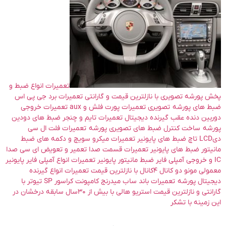
تعمیرات انواع ضبط و
پخش پورشه تصویری با نازلترین قیمت و گارانتی تعمیرات برد جی پی اس
ضبط های پورشه تصویری تعمیرات پورت فلش و aux تعمیرات خروجی
دوربین دنده عقب گیرنده دیجیتال تعمیرات تایم و چنجر ضبط های دودین
پورشه ساخت کنترل ضبط های تصویری پورشه تعمیرات فلت ال سی
دیLCD تاچ ضبط های پایونیر تعمیرات میکرو سویچ و دکمه های ضبط
مانیتور ضبط های پایونیر تعمیرات قسمت صدا تعمیر و تعویض ای سی صدا
IC و خروجی آمپلی فایر ضبط مانیتور پایونیر تعمیرات انواع آمپلی فایر پایونیر
معمولی مونو دو کانال ۴کانال با نازلترین قیمت تعمیرات انواع گیرنده
دیجیتال پورشه تعمیرات باند ساب میدرنج کامپونت کراسور SP تیوتر با
گارانتی و نازلترین قیمت استریو هالی با بیش از ۳۰سال سابقه درخشان در
این زمینه با تشکر