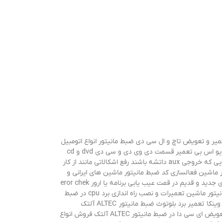
یر و تعویض تاچ و ال سی دی ضبط مانیتور انواع اتومبیل
رفع اشکالات و عیب هایی مانند: سفید شدن صفحه ضبط مانیتور ماشین ثابت شدن لوگو بالا نیامدن دستگاه از کار افتادن قسمت فلش usb یو اس بی تعمیر قسمت دی وی دی و سی دی dvd و cd
ضبط مانیتور ماشین تعمیر چنجر ضبط مانیتور ماشین تعمیر برد جی پ اس gps ضبط مانیتور ماشین فلش و بلوتوث دار کردن انواع ضبط هایی که خروجی aux داتشه باشند رفع اشکالاتی مانند از کار
عمیر و قطع شدن صداو داشتن نویز و صدای اضافی در ضبط مانیتور ماشین تعمیر قسمت aux ضبط مایتور ماشین فعالسازی کد ضبط مانیتور ماشین های ایرانی و
خارجی سری اندروید و ویندوز ره اندازی و نصب رهیاب جی پی اس gps برای مسیریابی در ضبط مانیتور ماشین راه اندای ضبط های پایونیر سری جدید و قدیم در قمت عیب یابی برنامه یا ارور eror chek
usb در ضبط های پایونیر نصب و راه اندازی و تعمیر بر بلوتوث ضبط مانیتور ماشین تعمیرات تخصصی برد رادیو و یا قسمت های تینر ضبط مانیتور ماشین تعمیرات و نصب راه اندازی برد cpu در ضبط
مانیتور ماشین تعمیر ضبط مانیتور ALTEC آلتک تعمیر برد پشت lcd ضبط مانیتور ALTEC آلتک تعمیر قسمت جی پی اس gps ضبط مانیتور وینکا تعمیر برد بلوتوث ضبط مانیتور ALTEC آلتک
آلتک قطع شدن صدا و داشتن نویز تعویض ای سی دا در ضبط مانیتور ALTEC آلتک فروش انواع