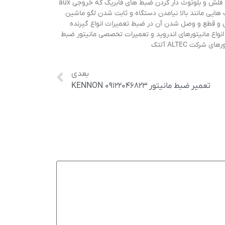
محصولات ضبط مانیتور شرکت وینکا با نازلترین قیمت و گارانتی راه اندازی قسمت کولر و هواکش در ضط و مانیتورهای ندرو رکت ALTEC آلتک فلش و بلوتوث دار کردن ضبط های فابریک که خروجی aux
راه رفع عیب هایی مانند بالا نیامدن دستگاه و ثابت شدن لگو ماشین
ن و قطع و وصل شدن آن در ضبط تعمیرات انواع گیرنده
 اندروید شرکت ALTEC آلتک و مانیتورهای اندروید بروزرسانی انواع مانیتورهای اندروید و تعمیرات تخصصی مانیتور ضبط
کت ALTEC آلتک
بعدی
تعمیر ضبط مانیتور KENNON ۰۹۱۲۲۰۴۶۸۲۳