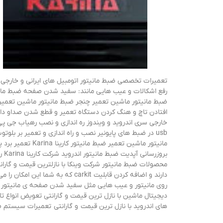
تعمیرات تخصصی ضبط مانیتور اتومبیل های ایرانی و خارجی د
بروزرسانی آپدیت ضبط مانیتور اندروید شرکت کارینا Karina راه اندازی کنترل فرمان ضبط مانیتور
دارند و اضافه کردن قابلیت rkit
روی مانیتور و عیب هایی مثل سفید شدن صفحه ی مانیتور و 
های اندروید با نازل ترین قیمت و گارانتی تعمیرات سیستم صوتی