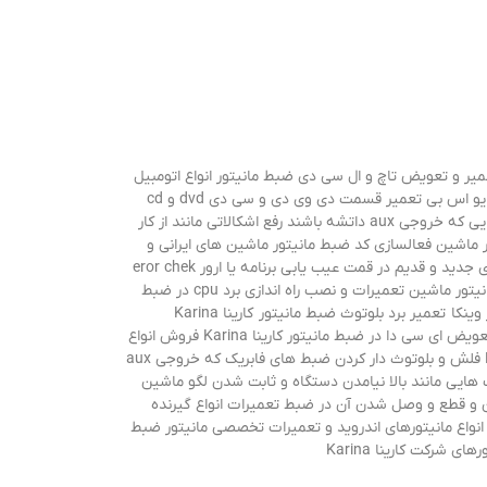
یر و تعویض تاچ و ال سی دی ضبط مانیتور انواع اتومبیل
رفع اشکالات و عیب هایی مانند: سفید شدن صفحه ضبط مانیتور ماشین ثابت شدن لوگو بالا نیامدن دستگاه از کار افتادن قسمت فلش usb یو اس بی تعمیر قسمت دی وی دی و سی دی dvd و cd
ضبط مانیتور ماشین تعمیر چنجر ضبط مانیتور ماشین تعمیر برد جی پ اس gps ضبط مانیتور ماشین فلش و بلوتوث دار کردن انواع ضبط هایی که خروجی aux داتشه باشند رفع اشکالاتی مانند از کار
عمیر و قطع شدن صداو داشتن نویز و صدای اضافی در ضبط مانیتور ماشین تعمیر قسمت aux ضبط مایتور ماشین فعالسازی کد ضبط مانیتور ماشین های ایرانی و
خارجی سری اندروید و ویندوز ره اندازی و نصب رهیاب جی پی اس gps برای مسیریابی در ضبط مانیتور ماشین راه اندای ضبط های پایونیر سری جدید و قدیم در قمت عیب یابی برنامه یا ارور eror chek
usb در ضبط های پایونیر نصب و راه اندازی و تعمیر بر بلوتوث ضبط مانیتور ماشین تعمیرات تخصصی برد رادیو و یا قسمت های تینر ضبط مانیتور ماشین تعمیرات و نصب راه اندازی برد cpu در ضبط
مانیتور ماشین تعمیر ضبط مانیتور کارینا Karina تعمیر برد پشت lcd ضبط مانیتور کارینا Karina تعمیر قسمت جی پی اس gps ضبط مانیتور وینکا تعمیر برد بلوتوث ضبط مانیتور کارینا Karina
Karina قطع شدن صدا و داشتن نویز تعویض ای سی دا در ضبط مانیتور کارینا Karina فروش انواع
محصولات ضبط مانیتور شرکت وینکا با نازلترین قیمت و گارانتی راه اندازی قسمت کولر و هواکش در ضط و مانیتورهای ندرو رکت کارینا Karina فلش و بلوتوث دار کردن ضبط های فابریک که خروجی aux
راه رفع عیب هایی مانند بالا نیامدن دستگاه و ثابت شدن لگو ماشین
ن و قطع و وصل شدن آن در ضبط تعمیرات انواع گیرنده
تورهای اندروید شرکت کارینا Karina و مانیتورهای اندروید بروزرسانی انواع مانیتورهای اندروید و تعمیرات تخصصی مانیتور ضبط
شرکت کارینا Karina