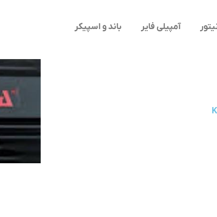
یتور
آمپیلی فایر
باند و اسپیکر