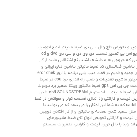
یر و تعویض تاچ و ال سی دی ضبط مانیتور انواع اتومبیل
رفع اشکالات و عیب هایی مانند: سفید شدن صفحه ضبط مانیتور ماشین ثابت شدن لوگو بالا نیامدن دستگاه از کار افتادن قسمت فلش usb یو اس بی تعمیر قسمت دی وی دی و سی دی dvd و cd
ضبط مانیتور ماشین تعمیر چنجر ضبط مانیتور ماشین تعمیر برد جی پ اس gps ضبط مانیتور ماشین فلش و بلوتوث دار کردن انواع ضبط هایی که خروجی aux داتشه باشند رفع اشکالاتی مانند از کار
عمیر و قطع شدن صداو داشتن نویز و صدای اضافی در ضبط مانیتور ماشین تعمیر قسمت aux ضبط مایتور ماشین فعالسازی کد ضبط مانیتور ماشین های ایرانی و
خارجی سری اندروید و ویندوز ره اندازی و نصب رهیاب جی پی اس gps برای مسیریابی در ضبط مانیتور ماشین راه اندای ضبط های پایونیر سری جدید و قدیم در قمت عیب یابی برنامه یا ارور eror chek
usb در ضبط های پایونیر نصب و راه اندازی و تعمیر بر بلوتوث ضبط مانیتور ماشین تعمیرات تخصصی برد رادیو و یا قسمت های تینر ضبط مانیتور ماشین تعمیرات و نصب راه اندازی برد cpu در ضبط
مانیتور ماشین تعمیر ضبط مانیتور ساندستریم SOUNDSTREAM تعمیر برد پشت lcd ضبط مانیتور ساندستریم SOUNDSTREAM تعمیر قسمت جی پی اس gps ضبط مانیتور وینکا تعمیر برد بلوتوث
ساندستریم
SOUNDSTREAM قطع شدن
لات ضبط مانیتور شرکت وینکا با نازلترین قیمت و گارانتی راه اندازی قسمت کولر و هواکش در ضط
و مانیتورهای ندرو رکت ساندستریم SOUNDSTREAM فلش و بلوتوث دار کردن ضبط های فابریک که خروجی aux دارند و اضافه کردن قابلیت carkit که به شما این امکان را می دهد که می توانید با
مثل سفید شدن صفحه ی مانیتور و از کار افتادن دوربین
 قیمت و گارانتی تعویض انواع تاچ ضبط مانیتورهای
یتور ضبط های اندروید با نازل ترین قیمت و گارانتی تعمیرات سیستم