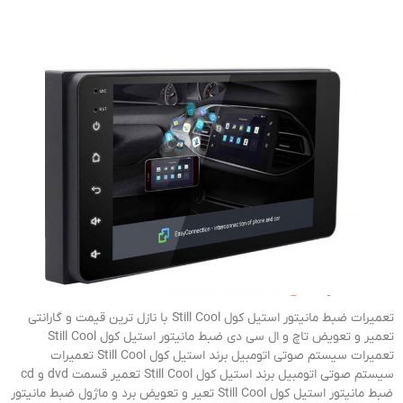
تعمیرات ضبط مانیتور استیل کول Still Cool با نازل ترین قیمت و گارانتی
تعمیر و تعویض تاچ و ال سی دی ضبط مانیتور استیل کول Still Cool
تعمیرات سیستم صوتی اتومبیل برند استیل کول Still Cool تعمیرات
سیستم صوتی اتومبیل برند استیل کول Still Cool تعمیر قسمت dvd و cd
ضبط مانیتور استیل کول Still Cool تعیر و تعویض برد و ماژول ضبط مانیتور