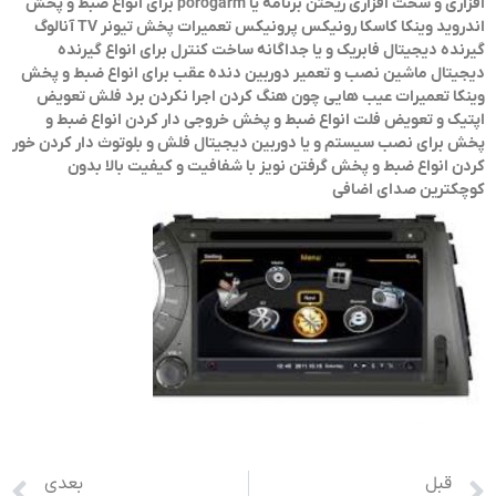
افزاری و سخت افزاری ریختن برنامه یا porogarm برای انواع ضبط و پخش
اندروید وینکا کاسکا رونیکس پرونیکس تعمیرات پخش تیونر TV آنالوگ
گیرنده دیجیتال فابریک و یا جداگانه ساخت کنترل برای انواع گیرنده
دیجیتال ماشین نصب و تعمیر دوربین دنده عقب برای انواع ضبط و پخش
وینکا تعمیرات عیب هایی چون هنگ کردن اجرا نکردن برد فلش تعویض
اپتیک و تعویض فلت انواع ضبط و پخش خروجی دار کردن انواع ضبط و
پخش برای نصب سیستم و یا دوربین دیجیتال فلش و بلوتوث دار کردن خور
کردن انواع ضبط و پخش گرفتن نویز با شفافیت و کیفیت بالا بدون
کوچکترین صدای اضافی
قبل
بعدی