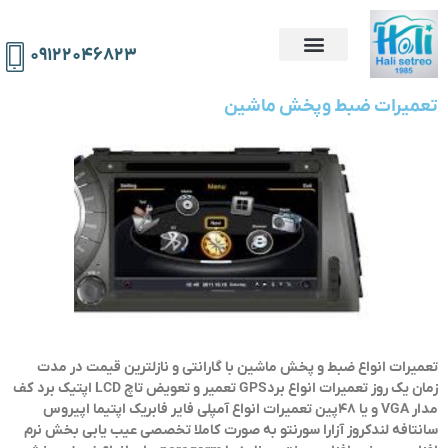
۰۹۱۲۲۰۴۶۸۲۳
تعمیرات ضبط وپخش ماشین
تعمیرات انواع ضبط و پخش ماشین با گارانتی و نازلترین قیمت در مدت
زمان یک روز تعمیرات انواع بردGPS تعمیر و تعویض تاچ LCD اپتیک برد کف
مدار VGA و یا 48پین تعمیرات انواع آمپلی فایر فابریک اپتیما اپیروس
سانتافه لندکروز آزارا سورنتو به صورت کاملا تخصصی عیب یابی بخش نرم