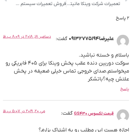
تعمیرات شرکت وینکا مانیتور ضبط وینکا
فروش تعمیرات سیستم صوتی اتومبیل
2 پاسخ
دسامبر 18, 2018 در 8:09 ب.ظ
علیرضا۰۹۱۳۲۷۷۵۱۹۴
گفت:
باسلام و خسته نباشید.
سوکت دوربین دنده عقب پخش وینکا برای ۴۰۵ فابریکی رو
میخواستم.صدای خروجی تماس خیلی ضعیفه در پخش
علتش چیه؟باتشکر
پاسخ
می 20, 2019 در 5:07 ب.ظ
گفت:
قیمت لکسوس GS430
اجازه هست این مطلب رو به اشتراک بزارم؟