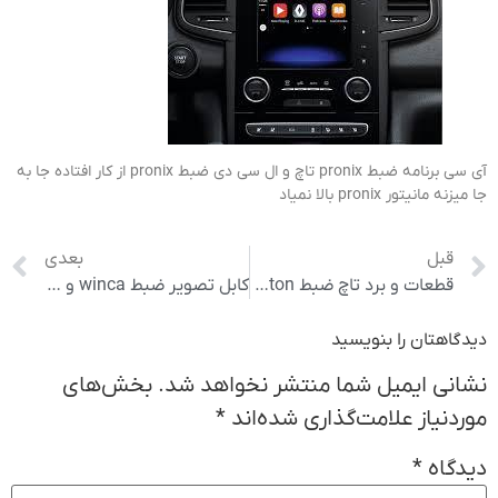
آی سی برنامه ضبط pronix تاچ و ال سی دی ضبط pronix از کار افتاده جا به
جا میزنه مانیتور pronix بالا نمیاد
قبل
بعدی
قطعات و برد تاچ ضبط Hanston
کابل تصویر ضبط winca و vocal
دیدگاهتان را بنویسید
نشانی ایمیل شما منتشر نخواهد شد.
بخش‌های
موردنیاز علامت‌گذاری شده‌اند
*
دیدگاه
*