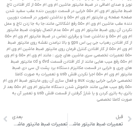
نویز و صدای اضافی در ضبط مانیتور ماشین ام وی ام 550 از کار افتادن تاچ
ضبط مانیتور ام وی ام 550 خرابی در قسمت دوربین دنده عقب سفید شدن
صفحه صفحه ی ماینتور ام وی ام 550 و نداشتن تصویر در قسمت دوربین
دنده عقب ماشین ام وی ام 550 رفع اشکالاتی مانند:جا به جا زدن تاچ و عمل
نکردن آن روی ضبط مانیتور ام وی ام 550 عدم اتصال بلوتوث ضبط مانیتور
ام وی ام 550 و نداشتن صدا و برقراری تماس در ضبط مانیتور ام وی ام 550
از کار افتادن رهیاب جی پی اس gps و بالا نیامدن نقشه روی مانیتور ضبط
ام وی ام 550 از کار افتادن کنترل فرمان روی مانیتور ضبط ماشین ام وی ام
550 تعمیرات تخصصی سری ماشین های چری : مانند ام وی ام 550 و ام وی
ام 550 رفع عیب هایی مانند از کار افتادن قسمت dvd و cd مانیتور ضبط
های چری و خرابی در قسمت مکانیزم دستگاه برد پشت ال سی دی ضبط
مانیتور ام وی ام 550 اجرا نکردن فلش usb و تعمیرات به صورت کاملا
تخصصی خرابی خرابی پورت aux و فعال سازی آن روی ماینتور ضبط ام وی ام
550 رفع عیب هایی مانند خاموش شدن دستگاه مانیتور ام وی ام 550 بعد از
باتری به باتری کردن و یا شارژ گرفتن از قسمت فلش usb و تعمیر آن به
صورت کاملا تخصصی
قبل
بعدی
تعمیرات ضبط مانیتور ماشین ام وی ام 315
تعمیرات ضبط مانیتور ماشین جک S5